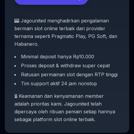
🎰 Jagounited menghadirkan pengalaman
bermain slot online terbaik dari provider
ternama seperti Pragmatic Play, PG Soft, dan
Habanero.
Minimal deposit hanya Rp10.000
Proses deposit & withdraw super cepat
Ratusan permainan slot dengan RTP tinggi
Tim support aktif 24 jam nonstop
🔒 Keamanan dan kenyamanan member
adalah prioritas kami. Jagounited telah
dipercaya oleh ribuan pemain setiap harinya
sebagai platform slot online terbaik.