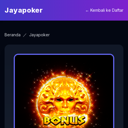
Jayapoker
← Kembali ke Daftar
Beranda
／
Jayapoker