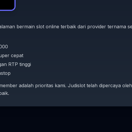
laman bermain slot online terbaik dari provider ternama se
.000
uper cepat
gan RTP tinggi
nstop
ber adalah prioritas kami. Judislot telah dipercaya oleh
baik.