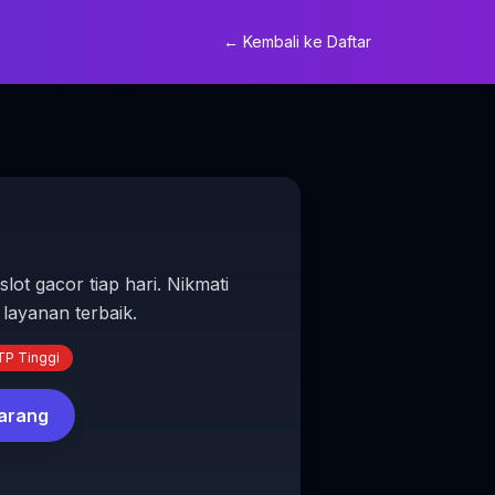
← Kembali ke Daftar
lot gacor tiap hari. Nikmati
 layanan terbaik.
TP Tinggi
karang