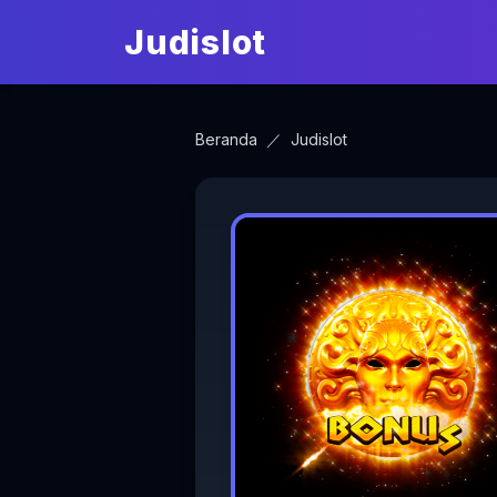
Judislot
Beranda
／
Judislot