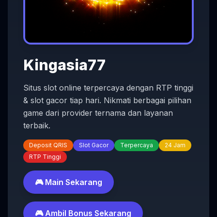
Kingasia77
Situs slot online terpercaya dengan RTP tinggi
& slot gacor tiap hari. Nikmati berbagai pilihan
game dari provider ternama dan layanan
terbaik.
Deposit QRIS
Slot Gacor
Terpercaya
24 Jam
RTP Tinggi
🎮 Main Sekarang
🎮 Ambil Bonus Sekarang