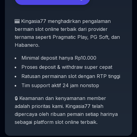
🎰 Kingasia77 menghadirkan pengalaman
bermain slot online terbaik dari provider
ternama seperti Pragmatic Play, PG Soft, dan
Habanero.
Minimal deposit hanya Rp10.000
Proses deposit & withdraw super cepat
Ratusan permainan slot dengan RTP tinggi
Tim support aktif 24 jam nonstop
🔒 Keamanan dan kenyamanan member
adalah prioritas kami. Kingasia77 telah
dipercaya oleh ribuan pemain setiap harinya
sebagai platform slot online terbaik.