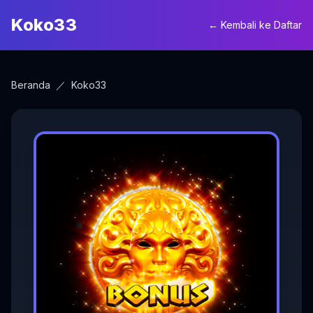
Koko33
← Kembali ke Daftar
Beranda
／
Koko33