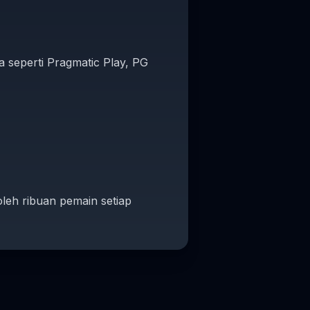
a seperti Pragmatic Play, PG
leh ribuan pemain setiap