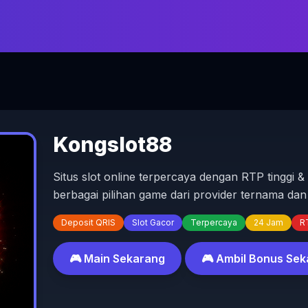
Kongslot88
Situs slot online terpercaya dengan RTP tinggi & s
berbagai pilihan game dari provider ternama dan
Deposit QRIS
Slot Gacor
Terpercaya
24 Jam
R
🎮 Main Sekarang
🎮 Ambil Bonus Se