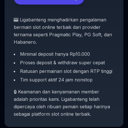
🎰 Ligabanteng menghadirkan pengalaman
bermain slot online terbaik dari provider
ternama seperti Pragmatic Play, PG Soft, dan
Habanero.
Minimal deposit hanya Rp10.000
Proses deposit & withdraw super cepat
Ratusan permainan slot dengan RTP tinggi
Tim support aktif 24 jam nonstop
🔒 Keamanan dan kenyamanan member
adalah prioritas kami. Ligabanteng telah
dipercaya oleh ribuan pemain setiap harinya
sebagai platform slot online terbaik.