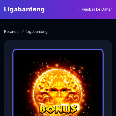
Ligabanteng
← Kembali ke Daftar
Beranda
／
Ligabanteng