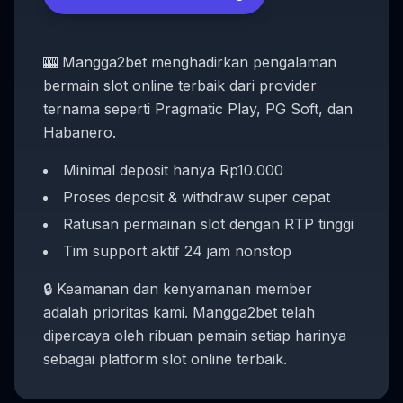
🎰 Mangga2bet menghadirkan pengalaman
bermain slot online terbaik dari provider
ternama seperti Pragmatic Play, PG Soft, dan
Habanero.
Minimal deposit hanya Rp10.000
Proses deposit & withdraw super cepat
Ratusan permainan slot dengan RTP tinggi
Tim support aktif 24 jam nonstop
🔒 Keamanan dan kenyamanan member
adalah prioritas kami. Mangga2bet telah
dipercaya oleh ribuan pemain setiap harinya
sebagai platform slot online terbaik.