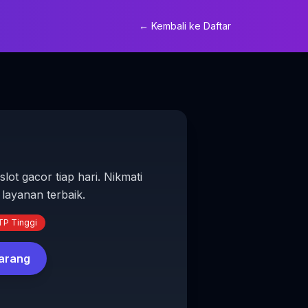
← Kembali ke Daftar
lot gacor tiap hari. Nikmati
 layanan terbaik.
TP Tinggi
karang