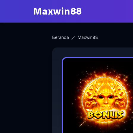
Maxwin88
Beranda
／
Maxwin88