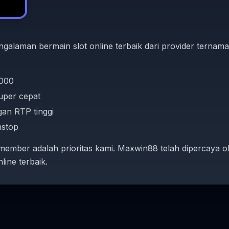
laman bermain slot online terbaik dari provider ternama 
.000
uper cepat
gan RTP tinggi
nstop
mber adalah prioritas kami. Maxwin88 telah dipercaya ol
line terbaik.