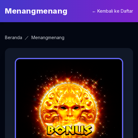
Menangmenang
← Kembali ke Daftar
Beranda
／
Menangmenang