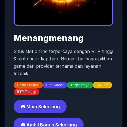
Menangmenang
Situs slot online terpercaya dengan RTP tinggi
& slot gacor tiap hari. Nikmati berbagai pilihan
game dari provider ternama dan layanan
terbaik.
Deposit QRIS
Slot Gacor
Terpercaya
24 Jam
RTP Tinggi
🎮 Main Sekarang
🎮 Ambil Bonus Sekarang