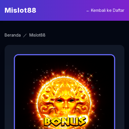
Mislot88
← Kembali ke Daftar
Beranda
／
Mislot88