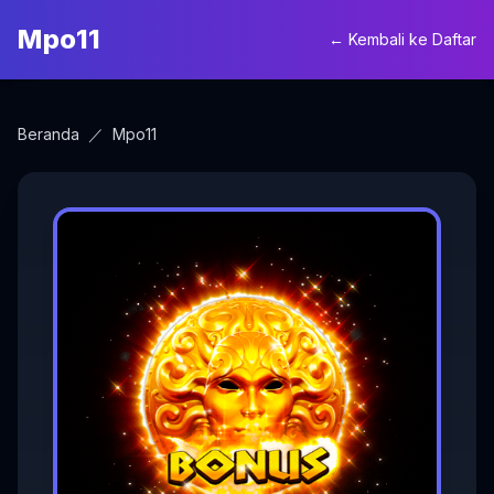
Mpo11
← Kembali ke Daftar
Beranda
／
Mpo11