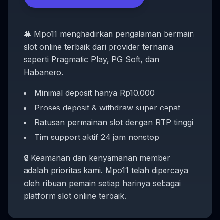
🎰 Mpo11 menghadirkan pengalaman bermain
slot online terbaik dari provider ternama
seperti Pragmatic Play, PG Soft, dan
Habanero.
Minimal deposit hanya Rp10.000
Proses deposit & withdraw super cepat
Ratusan permainan slot dengan RTP tinggi
Tim support aktif 24 jam nonstop
🔒 Keamanan dan kenyamanan member
adalah prioritas kami. Mpo11 telah dipercaya
oleh ribuan pemain setiap harinya sebagai
platform slot online terbaik.