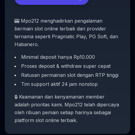
🎰 Mpo212 menghadirkan pengalaman
bermain slot online terbaik dari provider
ternama seperti Pragmatic Play, PG Soft, dan
Habanero.
Minimal deposit hanya Rp10.000
Proses deposit & withdraw super cepat
Ratusan permainan slot dengan RTP tinggi
Tim support aktif 24 jam nonstop
🔒 Keamanan dan kenyamanan member
adalah prioritas kami. Mpo212 telah dipercaya
oleh ribuan pemain setiap harinya sebagai
platform slot online terbaik.