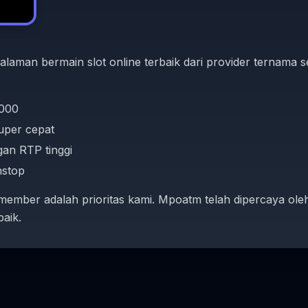
man bermain slot online terbaik dari provider ternama se
.000
uper cepat
gan RTP tinggi
nstop
mber adalah prioritas kami. Mpoatm telah dipercaya oleh
baik.