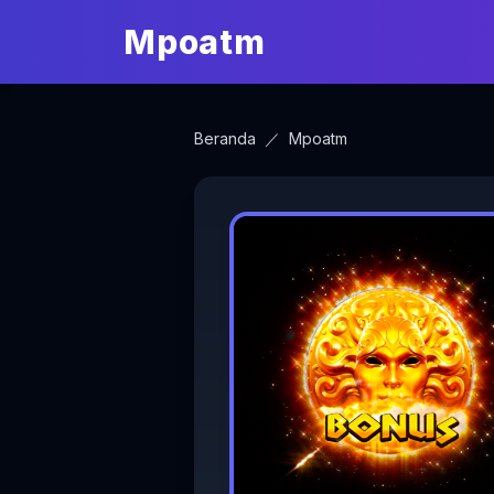
Mpoatm
Beranda
／
Mpoatm