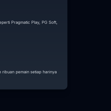
perti Pragmatic Play, PG Soft,
 ribuan pemain setiap harinya