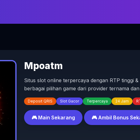
Mpoatm
Situs slot online terpercaya dengan RTP tinggi & s
berbagai pilihan game dari provider ternama dan
Deposit QRIS
Slot Gacor
Terpercaya
24 Jam
R
🎮 Main Sekarang
🎮 Ambil Bonus Se