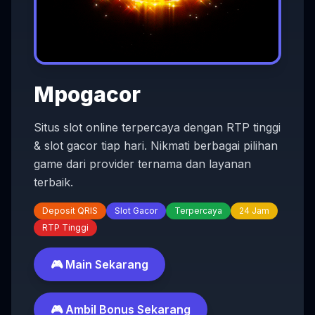
Mpogacor
Situs slot online terpercaya dengan RTP tinggi
& slot gacor tiap hari. Nikmati berbagai pilihan
game dari provider ternama dan layanan
terbaik.
Deposit QRIS
Slot Gacor
Terpercaya
24 Jam
RTP Tinggi
🎮 Main Sekarang
🎮 Ambil Bonus Sekarang