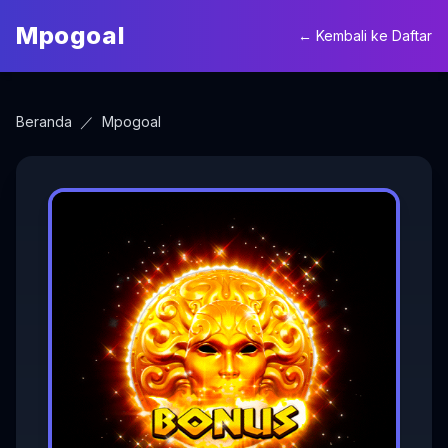
Mpogoal
← Kembali ke Daftar
Beranda
／
Mpogoal