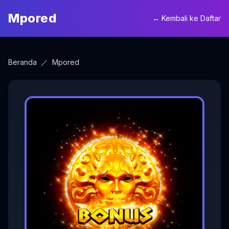
Mpored
← Kembali ke Daftar
Beranda
／
Mpored