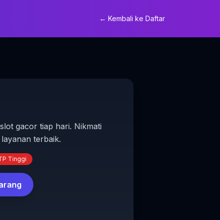
← Kembali ke Daftar
lot gacor tiap hari. Nikmati
 layanan terbaik.
TP Tinggi
karang