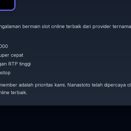
alaman bermain slot online terbaik dari provider ternama
.000
uper cepat
gan RTP tinggi
nstop
mber adalah prioritas kami. Nanastoto telah dipercaya ol
line terbaik.