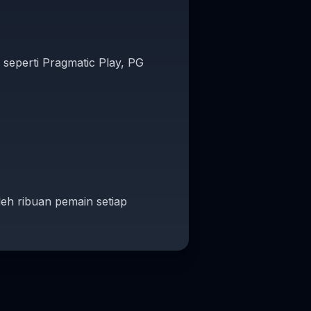
 seperti Pragmatic Play, PG
eh ribuan pemain setiap