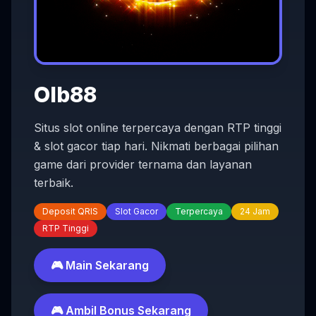
Olb88
Situs slot online terpercaya dengan RTP tinggi
& slot gacor tiap hari. Nikmati berbagai pilihan
game dari provider ternama dan layanan
terbaik.
Deposit QRIS
Slot Gacor
Terpercaya
24 Jam
RTP Tinggi
🎮 Main Sekarang
🎮 Ambil Bonus Sekarang