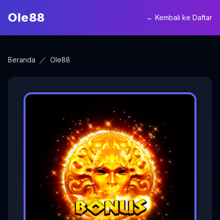
Ole88
← Kembali ke Daftar
Beranda
／
Ole88