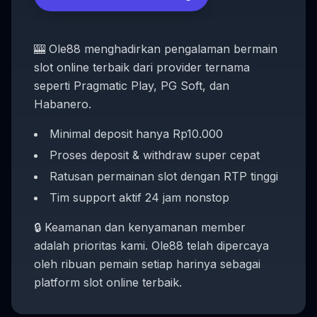
🎰 Ole88 menghadirkan pengalaman bermain
slot online terbaik dari provider ternama
seperti Pragmatic Play, PG Soft, dan
Habanero.
Minimal deposit hanya Rp10.000
Proses deposit & withdraw super cepat
Ratusan permainan slot dengan RTP tinggi
Tim support aktif 24 jam nonstop
🔒 Keamanan dan kenyamanan member
adalah prioritas kami. Ole88 telah dipercaya
oleh ribuan pemain setiap harinya sebagai
platform slot online terbaik.