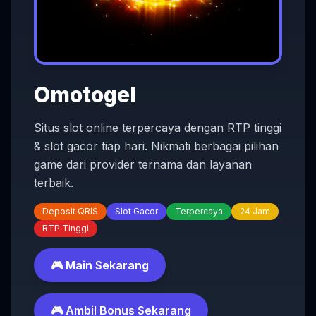
Omotogel
Situs slot online terpercaya dengan RTP tinggi
& slot gacor tiap hari. Nikmati berbagai pilihan
game dari provider ternama dan layanan
terbaik.
Deposit QRIS
Slot Gacor
Terpercaya
24 Jam
RTP Tinggi
🎮 Main Sekarang
🎮 Ambil Bonus Sekarang