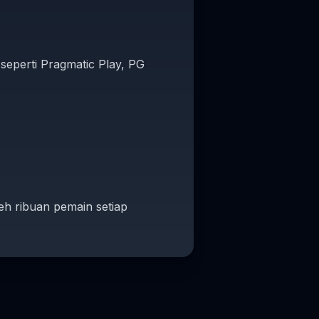
seperti Pragmatic Play, PG
eh ribuan pemain setiap