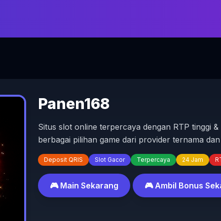
Panen168
Situs slot online terpercaya dengan RTP tinggi & s
berbagai pilihan game dari provider ternama dan
Deposit QRIS
Slot Gacor
Terpercaya
24 Jam
R
🎮 Main Sekarang
🎮 Ambil Bonus Se