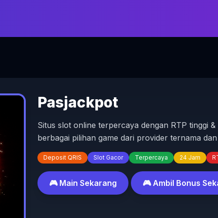
Pasjackpot
Situs slot online terpercaya dengan RTP tinggi & s
berbagai pilihan game dari provider ternama dan
Deposit QRIS
Slot Gacor
Terpercaya
24 Jam
R
🎮 Main Sekarang
🎮 Ambil Bonus Se