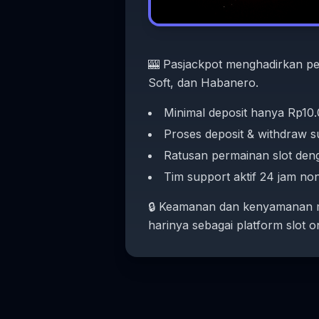
🎰 Pasjackpot menghadirkan pen
Soft, dan Habanero.
Minimal deposit hanya Rp10
Proses deposit & withdraw s
Ratusan permainan slot den
Tim support aktif 24 jam no
🔒 Keamanan dan kenyamanan me
harinya sebagai platform slot on