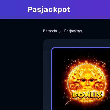
Pasjackpot
Beranda
／
Pasjackpot