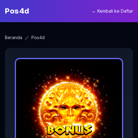
Pos4d
← Kembali ke Daftar
Beranda
／
Pos4d