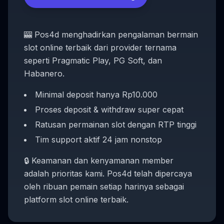
🎰 Pos4d menghadirkan pengalaman bermain
slot online terbaik dari provider ternama
seperti Pragmatic Play, PG Soft, dan
Habanero.
Minimal deposit hanya Rp10.000
Proses deposit & withdraw super cepat
Ratusan permainan slot dengan RTP tinggi
Tim support aktif 24 jam nonstop
🔒 Keamanan dan kenyamanan member
adalah prioritas kami. Pos4d telah dipercaya
oleh ribuan pemain setiap harinya sebagai
platform slot online terbaik.