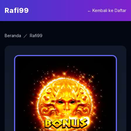
Rafi99
← Kembali ke Daftar
Beranda
／
Rafi99