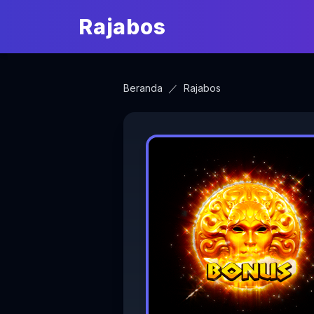
Rajabos
Beranda
／
Rajabos