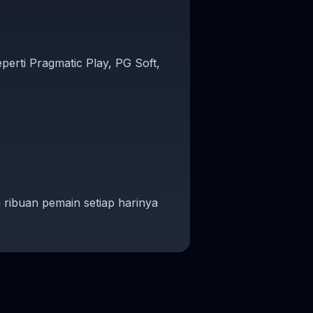
perti Pragmatic Play, PG Soft,
 ribuan pemain setiap harinya