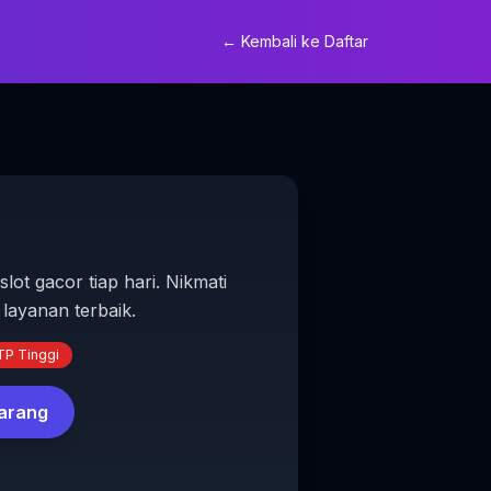
← Kembali ke Daftar
lot gacor tiap hari. Nikmati
 layanan terbaik.
TP Tinggi
karang