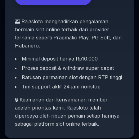
🎰 Rajasloto menghadirkan pengalaman
bermain slot online terbaik dari provider
ternama seperti Pragmatic Play, PG Soft, dan
Habanero.
Minimal deposit hanya Rp10.000
Proses deposit & withdraw super cepat
Ratusan permainan slot dengan RTP tinggi
Tim support aktif 24 jam nonstop
🔒 Keamanan dan kenyamanan member
adalah prioritas kami. Rajasloto telah
dipercaya oleh ribuan pemain setiap harinya
sebagai platform slot online terbaik.