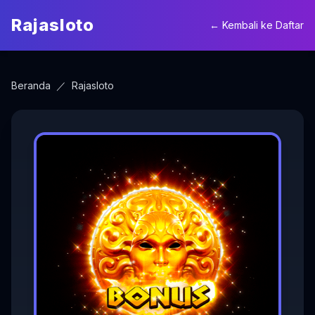
Rajasloto
← Kembali ke Daftar
Beranda
／
Rajasloto