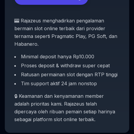
🎰 Rajazeus menghadirkan pengalaman
bermain slot online terbaik dari provider
ternama seperti Pragmatic Play, PG Soft, dan
Habanero.
Minimal deposit hanya Rp10.000
Proses deposit & withdraw super cepat
Ratusan permainan slot dengan RTP tinggi
Tim support aktif 24 jam nonstop
🔒 Keamanan dan kenyamanan member
adalah prioritas kami. Rajazeus telah
dipercaya oleh ribuan pemain setiap harinya
sebagai platform slot online terbaik.