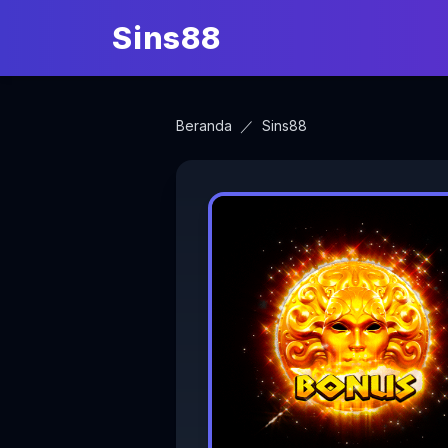
Sins88
Beranda
／
Sins88