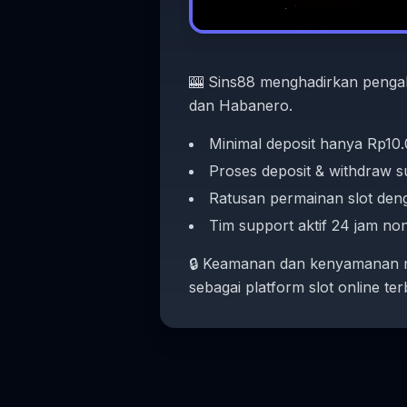
🎰 Sins88 menghadirkan pengala
dan Habanero.
Minimal deposit hanya Rp10
Proses deposit & withdraw s
Ratusan permainan slot den
Tim support aktif 24 jam no
🔒 Keamanan dan kenyamanan me
sebagai platform slot online ter