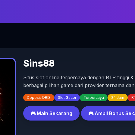
Sins88
Situs slot online terpercaya dengan RTP tinggi & s
berbagai pilihan game dari provider ternama dan
Deposit QRIS
Slot Gacor
Terpercaya
24 Jam
R
🎮 Main Sekarang
🎮 Ambil Bonus Se