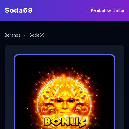
Soda69
← Kembali ke Daftar
Beranda
／
Soda69