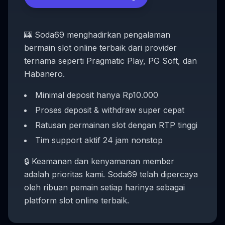
🎰 Soda69 menghadirkan pengalaman
bermain slot online terbaik dari provider
ternama seperti Pragmatic Play, PG Soft, dan
Habanero.
Minimal deposit hanya Rp10.000
Proses deposit & withdraw super cepat
Ratusan permainan slot dengan RTP tinggi
Tim support aktif 24 jam nonstop
🔒 Keamanan dan kenyamanan member
adalah prioritas kami. Soda69 telah dipercaya
oleh ribuan pemain setiap harinya sebagai
platform slot online terbaik.