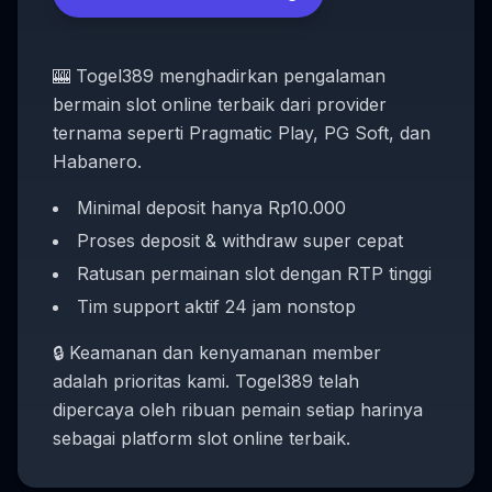
🎰 Togel389 menghadirkan pengalaman
bermain slot online terbaik dari provider
ternama seperti Pragmatic Play, PG Soft, dan
Habanero.
Minimal deposit hanya Rp10.000
Proses deposit & withdraw super cepat
Ratusan permainan slot dengan RTP tinggi
Tim support aktif 24 jam nonstop
🔒 Keamanan dan kenyamanan member
adalah prioritas kami. Togel389 telah
dipercaya oleh ribuan pemain setiap harinya
sebagai platform slot online terbaik.