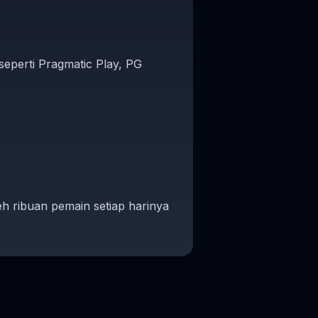
seperti Pragmatic Play, PG
h ribuan pemain setiap harinya