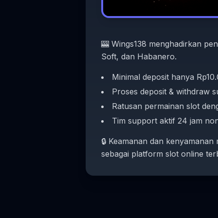
🎰 Wings138 menghadirkan penga
Soft, dan Habanero.
Minimal deposit hanya Rp10
Proses deposit & withdraw s
Ratusan permainan slot den
Tim support aktif 24 jam no
🔒 Keamanan dan kenyamanan me
sebagai platform slot online ter