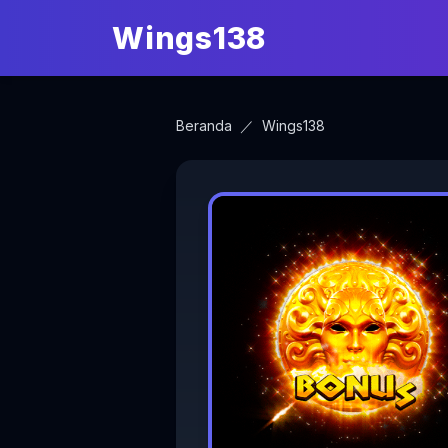
Wings138
Beranda
／
Wings138