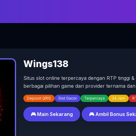
Wings138
Situs slot online terpercaya dengan RTP tinggi & s
berbagai pilihan game dari provider ternama dan
Deposit QRIS
Slot Gacor
Terpercaya
24 Jam
R
🎮 Main Sekarang
🎮 Ambil Bonus Se