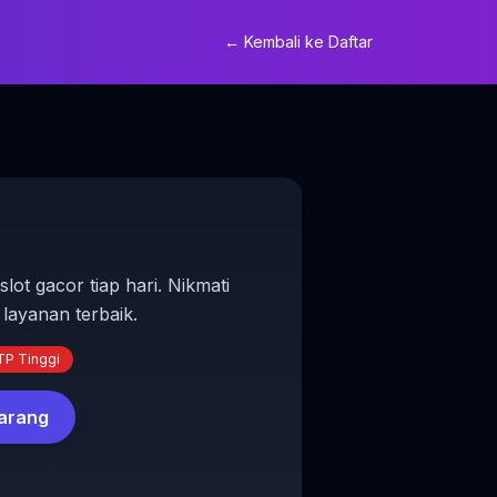
← Kembali ke Daftar
lot gacor tiap hari. Nikmati
 layanan terbaik.
TP Tinggi
karang